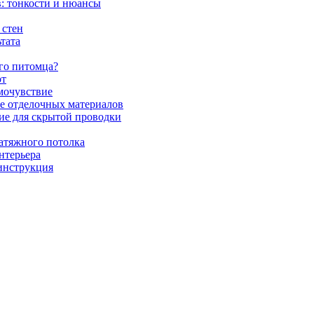
в: тонкости и нюансы
 стен
тата
ого питомца?
от
амочувствие
е отделочных материалов
ие для скрытой проводки
натяжного потолка
нтерьера
 инструкция