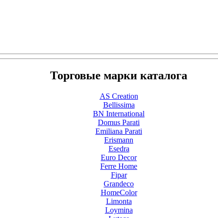
Торговые марки каталога
AS Creation
Bellissima
BN International
Domus Parati
Emiliana Parati
Erismann
Esedra
Euro Decor
Ferre Home
Fipar
Grandeco
HomeColor
Limonta
Loymina