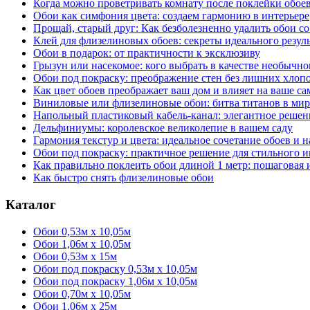
Когда можно проветривать комнату после поклейки обое
Обои как симфония цвета: создаем гармонию в интерьере
Прощай, старый друг: Как безболезненно удалить обои со
Клей для флизелиновых обоев: секреты идеального резуль
Обои в подарок: от практичности к эксклюзиву
Грызун или насекомое: кого выбрать в качестве необычн
Обои под покраску: преображение стен без лишних хлоп
Как цвет обоев преображает ваш дом и влияет на ваше с
Виниловые или флизелиновые обои: битва титанов в мир
Напольный пластиковый кабель-канал: элегантное решен
Дельфиниумы: королевское великолепие в вашем саду
Гармония текстур и цвета: идеальное сочетание обоев и 
Обои под покраску: практичное решение для стильного и
Как правильно поклеить обои длиной 1 метр: пошаговая
Как быстро снять флизелиновые обои
Каталог
Обои 0,53м x 10,05м
Обои 1,06м х 10,05м
Обои 0,53м x 15м
Обои под покраску 0,53м x 10,05м
Обои под покраску 1,06м х 10,05м
Обои 0,70м x 10,05м
Обои 1,06м x 25м