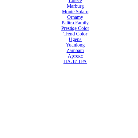
Lutece
Marburg
Monte Solaro
Ornamy
Palitra Family
Prestige Color
Trend Color
Ugepa
Yuanlong
Zambaiti
Артекс
ПАЛИТРА