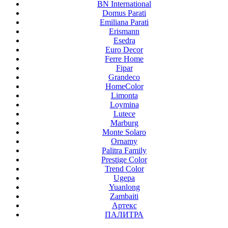
BN International
Domus Parati
Emiliana Parati
Erismann
Esedra
Euro Decor
Ferre Home
Fipar
Grandeco
HomeColor
Limonta
Loymina
Lutece
Marburg
Monte Solaro
Ornamy
Palitra Family
Prestige Color
Trend Color
Ugepa
Yuanlong
Zambaiti
Артекс
ПАЛИТРА