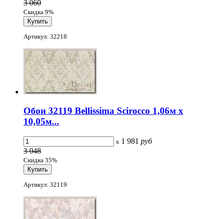
3 060
Скидка 9%
Артикул: 32218
Обои 32119 Bellissima Scirocco 1,06м х
10,05м...
1 981
руб
x
3 048
Скидка 35%
Артикул: 32119