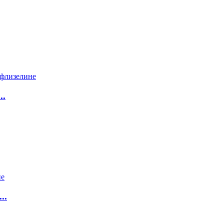
..
..