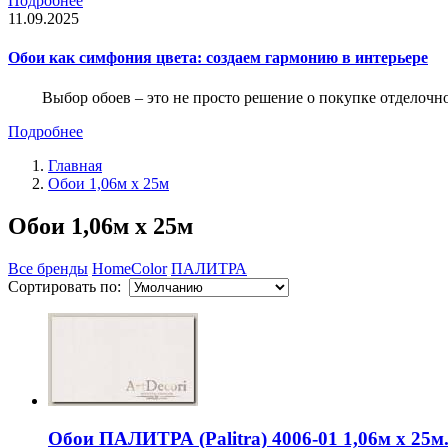
Подробнее
11.09.2025
Обои как симфония цвета: создаем гармонию в интерьере
Выбор обоев – это не просто решение о покупке отделочн
Подробнее
Главная
Обои 1,06м x 25м
Обои 1,06м x 25м
Все бренды
HomeColor
ПАЛИТРА
Сортировать по:
Обои ПАЛИТРА (Palitra) 4006-01 1,06м x 25м.