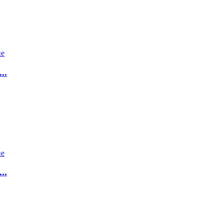
..
..