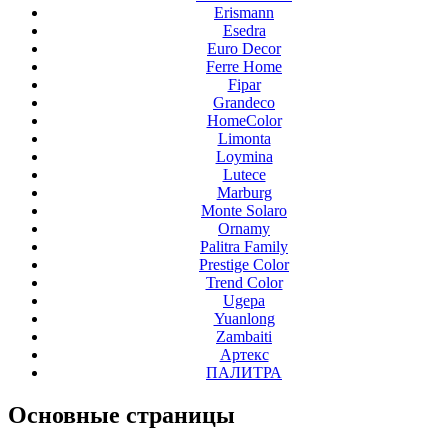
Erismann
Esedra
Euro Decor
Ferre Home
Fipar
Grandeco
HomeColor
Limonta
Loymina
Lutece
Marburg
Monte Solaro
Ornamy
Palitra Family
Prestige Color
Trend Color
Ugepa
Yuanlong
Zambaiti
Артекс
ПАЛИТРА
Основные
страницы