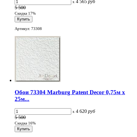
4 565
руб
x
5 500
Скидка 17%
Артикул: 73308
Обои 73304 Marburg Patent Decor 0,75м x
25м...
4 620
руб
x
5 500
Скидка 16%