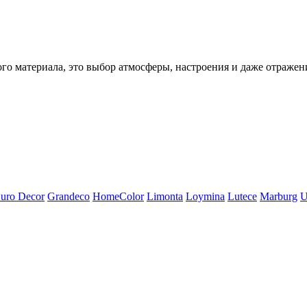
ого материала, это выбор атмосферы, настроения и даже отражен
uro Decor
Grandeco
HomeColor
Limonta
Loymina
Lutece
Marburg
U