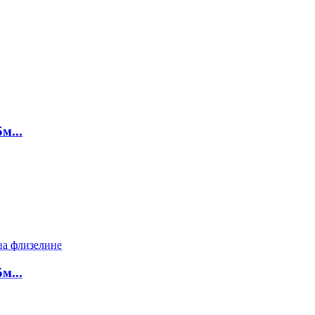
м...
м...