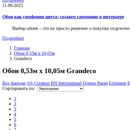
Подробнее
11.09.2025
Обои как симфония цвета: создаем гармонию в интерьере
Выбор обоев – это не просто решение о покупке отделочн
Подробнее
Главная
Обои 0,53м x 10,05м
Grandeco
Обои 0,53м x 10,05м Grandeco
Все бренды
AS Creation
BN International
Domus Parati
Erismann
E
Сортировать по:
1
2
3
4
5
6
7