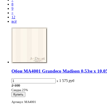
8
9
»
12
всё
Обои MA4001 Grandeco Madison 0,53м x 10,05
1 575
руб
x
2 100
Скидка 25%
Артикул: MA4001