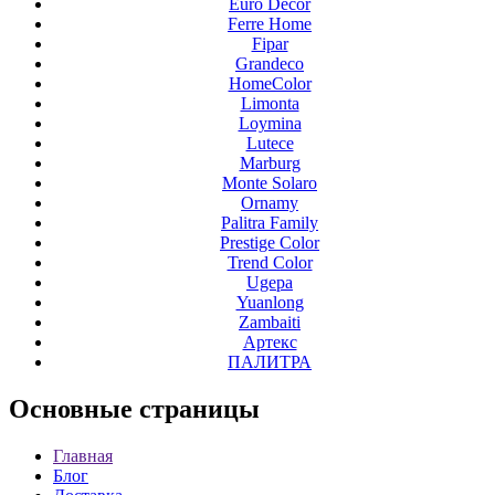
Euro Decor
Ferre Home
Fipar
Grandeco
HomeColor
Limonta
Loymina
Lutece
Marburg
Monte Solaro
Ornamy
Palitra Family
Prestige Color
Trend Color
Ugepa
Yuanlong
Zambaiti
Артекс
ПАЛИТРА
Основные
страницы
Главная
Блог