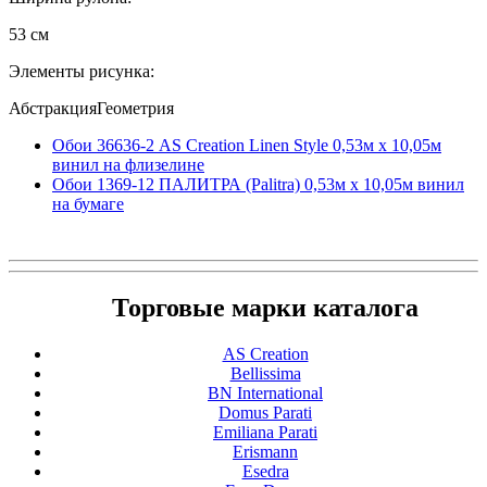
53 см
Элементы рисунка:
АбстракцияГеометрия
Обои 36636-2 AS Creation Linen Style 0,53м x 10,05м
винил на флизелине
Обои 1369-12 ПАЛИТРА (Palitra) 0,53м x 10,05м винил
на бумаге
Торговые марки каталога
AS Creation
Bellissima
BN International
Domus Parati
Emiliana Parati
Erismann
Esedra