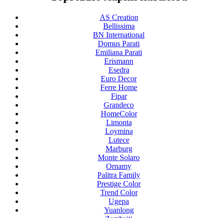
AS Creation
Bellissima
BN International
Domus Parati
Emiliana Parati
Erismann
Esedra
Euro Decor
Ferre Home
Fipar
Grandeco
HomeColor
Limonta
Loymina
Lutece
Marburg
Monte Solaro
Ornamy
Palitra Family
Prestige Color
Trend Color
Ugepa
Yuanlong