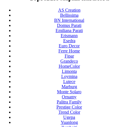
AS Creation
Bellissima
BN International
Domus Parati
Emiliana Parati
Erismann
Esedra
Euro Decor
Ferre Home
Fipar
Grandeco
HomeColor
Limonta
Loymina
Lutece
Marburg
Monte Solaro
Ornamy
Palitra Family
Prestige Color
Trend Color
Ugepa
Yuanlong