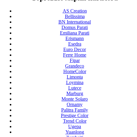
AS Creation
Bellissima
BN International
Domus Parati
Emiliana Parati
Erismann
Esedra
Euro Decor
Ferre Home
Fipar
Grandeco
HomeColor
Limonta
Loymina
Lutece
Marburg
Monte Solaro
Ornamy
Palitra Family
Prestige Color
Trend Color
Ugepa
Yuanlong