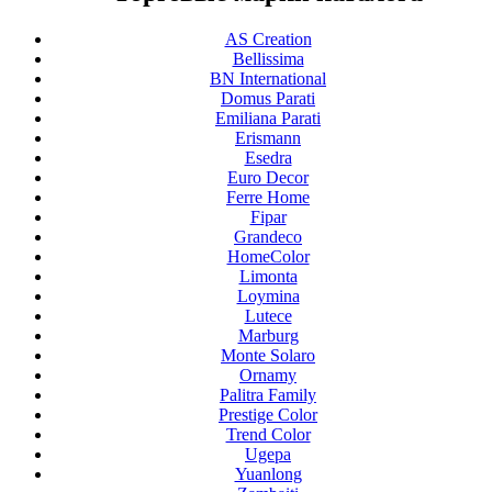
AS Creation
Bellissima
BN International
Domus Parati
Emiliana Parati
Erismann
Esedra
Euro Decor
Ferre Home
Fipar
Grandeco
HomeColor
Limonta
Loymina
Lutece
Marburg
Monte Solaro
Ornamy
Palitra Family
Prestige Color
Trend Color
Ugepa
Yuanlong