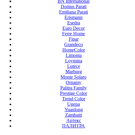
BN International
Domus Parati
Emiliana Parati
Erismann
Esedra
Euro Decor
Ferre Home
Fipar
Grandeco
HomeColor
Limonta
Loymina
Lutece
Marburg
Monte Solaro
Ornamy
Palitra Family
Prestige Color
Trend Color
Ugepa
Yuanlong
Zambaiti
Артекс
ПАЛИТРА