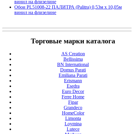
винил на флизелине
Обои PL51008-22 ПАЛИТРА (Palitra) 0,53м x 10,05м
винил на флизелине
Торговые марки каталога
AS Creation
Bellissima
BN International
Domus Parati
Emiliana Parati
Erismann
Esedra
Euro Decor
Ferre Home
Fipar
Grandeco
HomeColor
Limonta
Loymina
Lutece