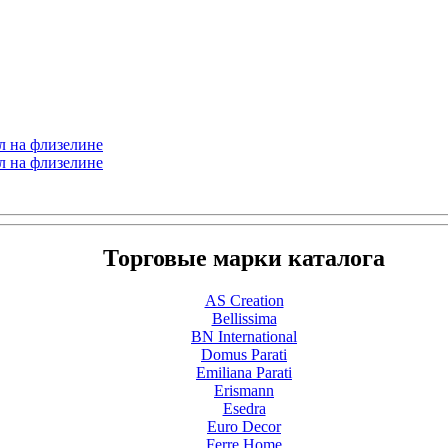
л на флизелине
л на флизелине
Торговые марки каталога
AS Creation
Bellissima
BN International
Domus Parati
Emiliana Parati
Erismann
Esedra
Euro Decor
Ferre Home