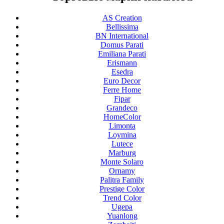
AS Creation
Bellissima
BN International
Domus Parati
Emiliana Parati
Erismann
Esedra
Euro Decor
Ferre Home
Fipar
Grandeco
HomeColor
Limonta
Loymina
Lutece
Marburg
Monte Solaro
Ornamy
Palitra Family
Prestige Color
Trend Color
Ugepa
Yuanlong