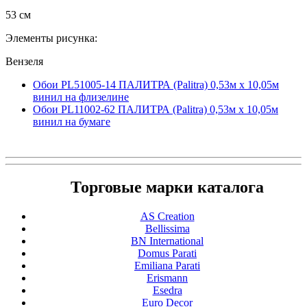
53 см
Элементы рисунка:
Вензеля
Обои PL51005-14 ПАЛИТРА (Palitra) 0,53м x 10,05м
винил на флизелине
Обои PL11002-62 ПАЛИТРА (Palitra) 0,53м x 10,05м
винил на бумаге
Торговые марки каталога
AS Creation
Bellissima
BN International
Domus Parati
Emiliana Parati
Erismann
Esedra
Euro Decor