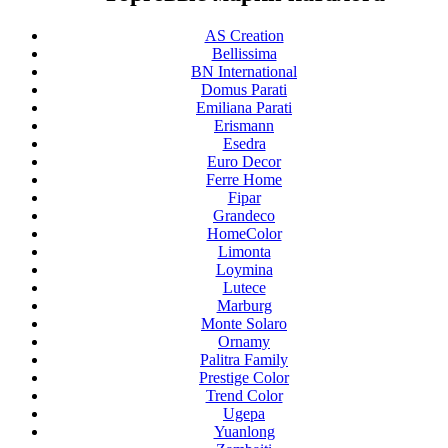
AS Creation
Bellissima
BN International
Domus Parati
Emiliana Parati
Erismann
Esedra
Euro Decor
Ferre Home
Fipar
Grandeco
HomeColor
Limonta
Loymina
Lutece
Marburg
Monte Solaro
Ornamy
Palitra Family
Prestige Color
Trend Color
Ugepa
Yuanlong