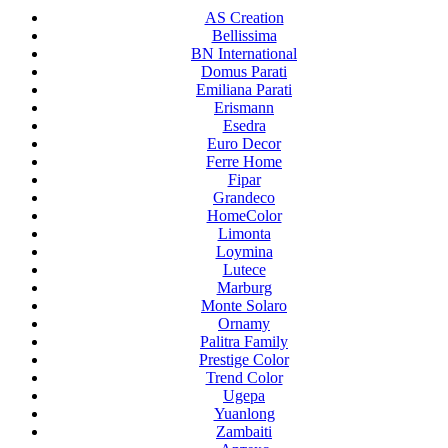
AS Creation
Bellissima
BN International
Domus Parati
Emiliana Parati
Erismann
Esedra
Euro Decor
Ferre Home
Fipar
Grandeco
HomeColor
Limonta
Loymina
Lutece
Marburg
Monte Solaro
Ornamy
Palitra Family
Prestige Color
Trend Color
Ugepa
Yuanlong
Zambaiti