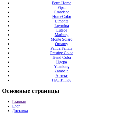
Ferre Home
Fipar
Grandeco
HomeColor
Limonta
Loymina
Lutece
Marburg
Monte Solaro
Ornamy
Palitra Family
Prestige Color
Trend Color
Ugepa
Yuanlong
Zambaiti
Артекс
ПАЛИТРА
Основные
страницы
Главная
Блог
Доставка