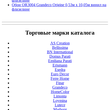
флизелине
Обои OR3004 Grandeco Origine 0,53м x 10,05м винил на
флизелине
Торговые марки каталога
AS Creation
Bellissima
BN International
Domus Parati
Emiliana Parati
Erismann
Esedra
Euro Decor
Ferre Home
Fipar
Grandeco
HomeColor
Limonta
Loymina
Lutece
Marburg