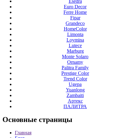
Esedra
Euro Decor
Ferre Home
Fipar
Grandeco
HomeColor
Limonta
Loymina
Lutece
Marburg
Monte Solaro
Ornamy
Palitra Family
Prestige Color
Trend Color
Ugepa
Yuanlong
Zambaiti
Артекс
ПАЛИТРА
Основные
страницы
Главная