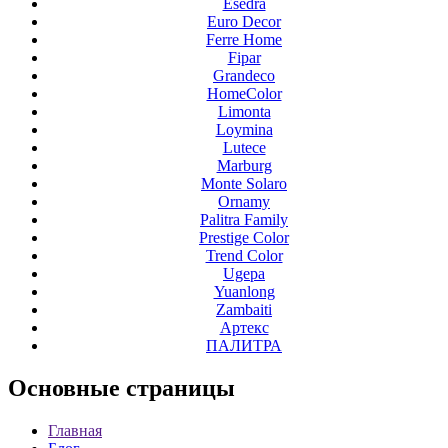
Esedra
Euro Decor
Ferre Home
Fipar
Grandeco
HomeColor
Limonta
Loymina
Lutece
Marburg
Monte Solaro
Ornamy
Palitra Family
Prestige Color
Trend Color
Ugepa
Yuanlong
Zambaiti
Артекс
ПАЛИТРА
Основные
страницы
Главная