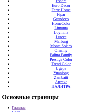
Esedra
Euro Decor
Ferre Home
Fipar
Grandeco
HomeColor
Limonta
Loymina
Lutece
Marburg
Monte Solaro
Ornamy
Palitra Family
Prestige Color
Trend Color
Ugepa
Yuanlong
Zambaiti
Артекс
ПАЛИТРА
Основные
страницы
Главная