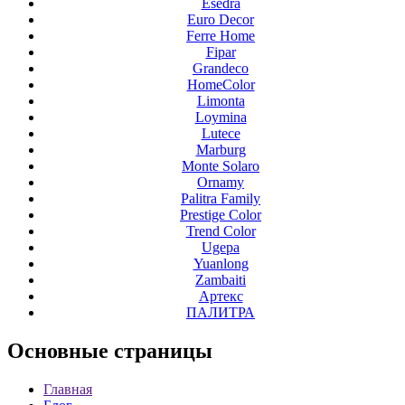
Esedra
Euro Decor
Ferre Home
Fipar
Grandeco
HomeColor
Limonta
Loymina
Lutece
Marburg
Monte Solaro
Ornamy
Palitra Family
Prestige Color
Trend Color
Ugepa
Yuanlong
Zambaiti
Артекс
ПАЛИТРА
Основные
страницы
Главная