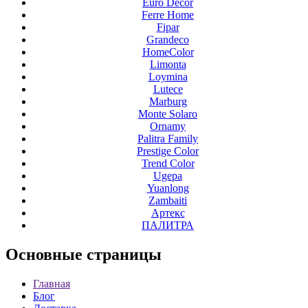
Euro Decor
Ferre Home
Fipar
Grandeco
HomeColor
Limonta
Loymina
Lutece
Marburg
Monte Solaro
Ornamy
Palitra Family
Prestige Color
Trend Color
Ugepa
Yuanlong
Zambaiti
Артекс
ПАЛИТРА
Основные
страницы
Главная
Блог