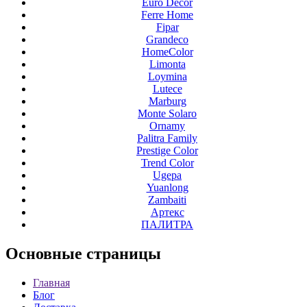
Euro Decor
Ferre Home
Fipar
Grandeco
HomeColor
Limonta
Loymina
Lutece
Marburg
Monte Solaro
Ornamy
Palitra Family
Prestige Color
Trend Color
Ugepa
Yuanlong
Zambaiti
Артекс
ПАЛИТРА
Основные
страницы
Главная
Блог