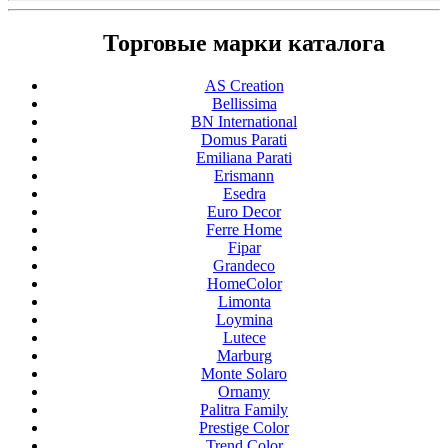
Торговые марки каталога
AS Creation
Bellissima
BN International
Domus Parati
Emiliana Parati
Erismann
Esedra
Euro Decor
Ferre Home
Fipar
Grandeco
HomeColor
Limonta
Loymina
Lutece
Marburg
Monte Solaro
Ornamy
Palitra Family
Prestige Color
Trend Color