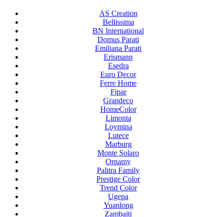
AS Creation
Bellissima
BN International
Domus Parati
Emiliana Parati
Erismann
Esedra
Euro Decor
Ferre Home
Fipar
Grandeco
HomeColor
Limonta
Loymina
Lutece
Marburg
Monte Solaro
Ornamy
Palitra Family
Prestige Color
Trend Color
Ugepa
Yuanlong
Zambaiti