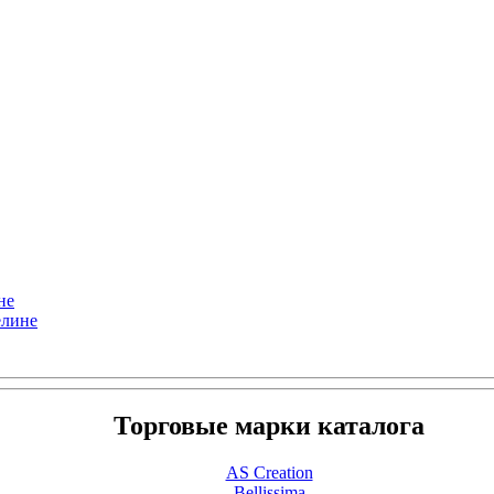
не
елине
Торговые марки каталога
AS Creation
Bellissima