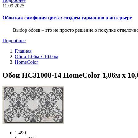
Подробнее
11.09.2025
Обои как симфония цвета: создаем гармонию в интерьере
Выбор обоев – это не просто решение о покупке отделочн
Подробнее
Главная
Обои 1,06м х 10,05м
HomeColor
Обои HC31008-14 HomeColor 1,06м х 10
1 490