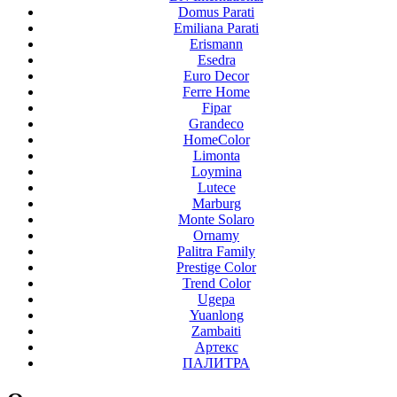
Domus Parati
Emiliana Parati
Erismann
Esedra
Euro Decor
Ferre Home
Fipar
Grandeco
HomeColor
Limonta
Loymina
Lutece
Marburg
Monte Solaro
Ornamy
Palitra Family
Prestige Color
Trend Color
Ugepa
Yuanlong
Zambaiti
Артекс
ПАЛИТРА