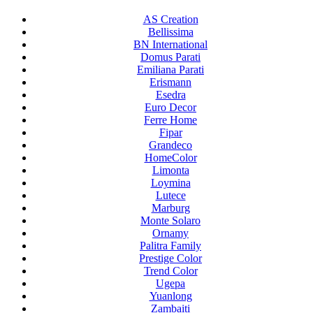
AS Creation
Bellissima
BN International
Domus Parati
Emiliana Parati
Erismann
Esedra
Euro Decor
Ferre Home
Fipar
Grandeco
HomeColor
Limonta
Loymina
Lutece
Marburg
Monte Solaro
Ornamy
Palitra Family
Prestige Color
Trend Color
Ugepa
Yuanlong
Zambaiti