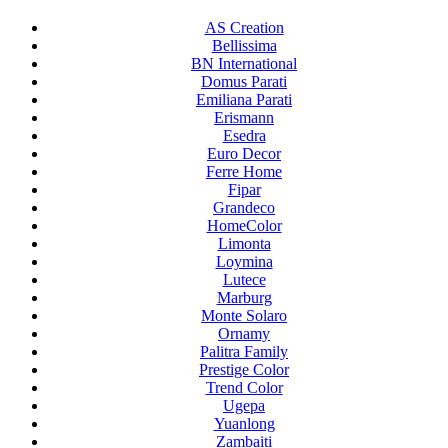
AS Creation
Bellissima
BN International
Domus Parati
Emiliana Parati
Erismann
Esedra
Euro Decor
Ferre Home
Fipar
Grandeco
HomeColor
Limonta
Loymina
Lutece
Marburg
Monte Solaro
Ornamy
Palitra Family
Prestige Color
Trend Color
Ugepa
Yuanlong
Zambaiti