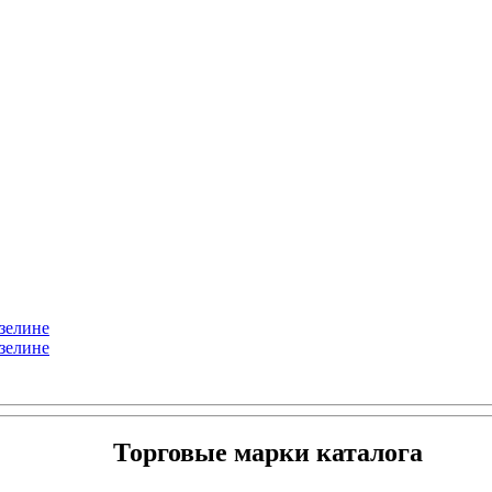
изелине
изелине
Торговые марки каталога