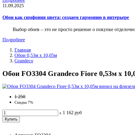
Подробнее
11.09.2025
Обои как симфония цвета: создаем гармонию в интерьере
Выбор обоев – это не просто решение о покупке отделочн
Подробнее
Главная
Обои 0,53м x 10,05м
Grandeco
Обои FO3304 Grandeco Fiore 0,53м x 10
1 250
Скидка 7%
1 162
руб
x