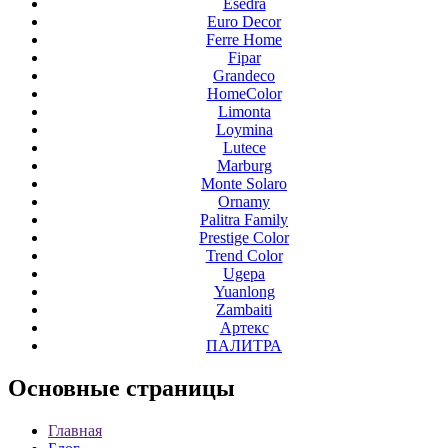
Esedra
Euro Decor
Ferre Home
Fipar
Grandeco
HomeColor
Limonta
Loymina
Lutece
Marburg
Monte Solaro
Ornamy
Palitra Family
Prestige Color
Trend Color
Ugepa
Yuanlong
Zambaiti
Артекс
ПАЛИТРА
Основные
страницы
Главная