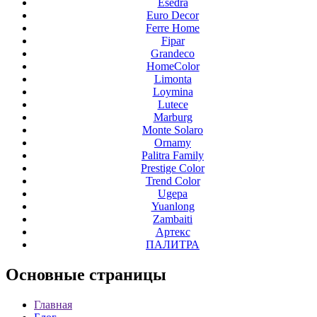
Esedra
Euro Decor
Ferre Home
Fipar
Grandeco
HomeColor
Limonta
Loymina
Lutece
Marburg
Monte Solaro
Ornamy
Palitra Family
Prestige Color
Trend Color
Ugepa
Yuanlong
Zambaiti
Артекс
ПАЛИТРА
Основные
страницы
Главная