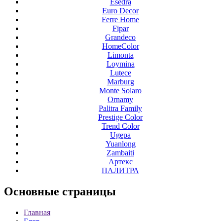
Esedra
Euro Decor
Ferre Home
Fipar
Grandeco
HomeColor
Limonta
Loymina
Lutece
Marburg
Monte Solaro
Ornamy
Palitra Family
Prestige Color
Trend Color
Ugepa
Yuanlong
Zambaiti
Артекс
ПАЛИТРА
Основные
страницы
Главная