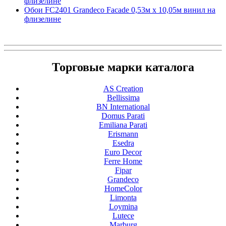
флизелине
Обои FC2401 Grandeco Facade 0,53м x 10,05м винил на
флизелине
Торговые марки каталога
AS Creation
Bellissima
BN International
Domus Parati
Emiliana Parati
Erismann
Esedra
Euro Decor
Ferre Home
Fipar
Grandeco
HomeColor
Limonta
Loymina
Lutece
Marburg