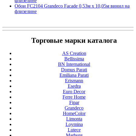
флизелине
Обои FC2104 Grandeco Facade 0,53м x 10,05м винил на
флизелине
Торговые марки каталога
AS Creation
Bellissima
BN International
Domus Parati
Emiliana Parati
Erismann
Esedra
Euro Decor
Ferre Home
Fipar
Grandeco
HomeColor
Limonta
Loymina
Lutece
Marburg