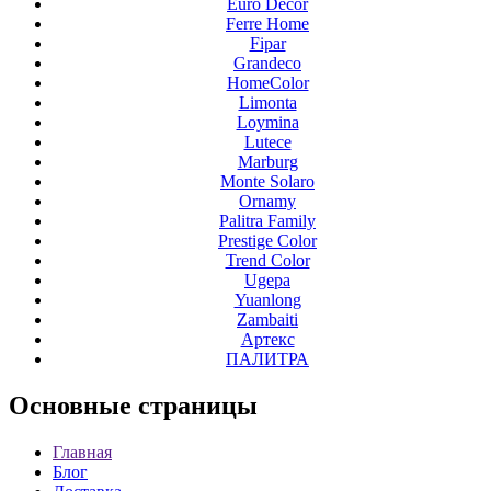
Euro Decor
Ferre Home
Fipar
Grandeco
HomeColor
Limonta
Loymina
Lutece
Marburg
Monte Solaro
Ornamy
Palitra Family
Prestige Color
Trend Color
Ugepa
Yuanlong
Zambaiti
Артекс
ПАЛИТРА
Основные
страницы
Главная
Блог