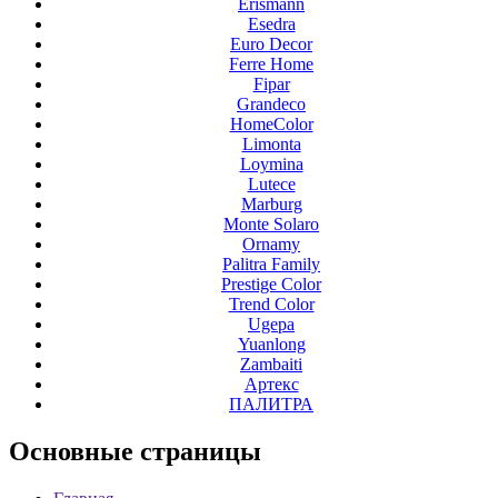
Erismann
Esedra
Euro Decor
Ferre Home
Fipar
Grandeco
HomeColor
Limonta
Loymina
Lutece
Marburg
Monte Solaro
Ornamy
Palitra Family
Prestige Color
Trend Color
Ugepa
Yuanlong
Zambaiti
Артекс
ПАЛИТРА
Основные
страницы