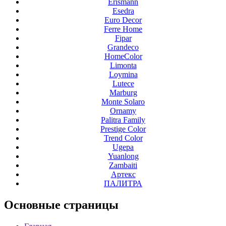
Erismann
Esedra
Euro Decor
Ferre Home
Fipar
Grandeco
HomeColor
Limonta
Loymina
Lutece
Marburg
Monte Solaro
Ornamy
Palitra Family
Prestige Color
Trend Color
Ugepa
Yuanlong
Zambaiti
Артекс
ПАЛИТРА
Основные
страницы