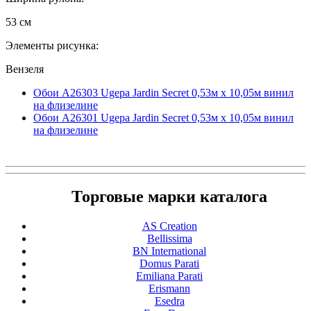
53 см
Элементы рисунка:
Вензеля
Обои A26303 Ugepa Jardin Secret 0,53м x 10,05м винил
на флизелине
Обои A26301 Ugepa Jardin Secret 0,53м x 10,05м винил
на флизелине
Торговые марки каталога
AS Creation
Bellissima
BN International
Domus Parati
Emiliana Parati
Erismann
Esedra