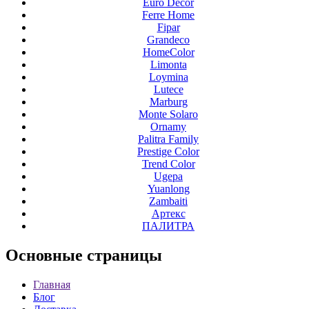
Euro Decor
Ferre Home
Fipar
Grandeco
HomeColor
Limonta
Loymina
Lutece
Marburg
Monte Solaro
Ornamy
Palitra Family
Prestige Color
Trend Color
Ugepa
Yuanlong
Zambaiti
Артекс
ПАЛИТРА
Основные
страницы
Главная
Блог