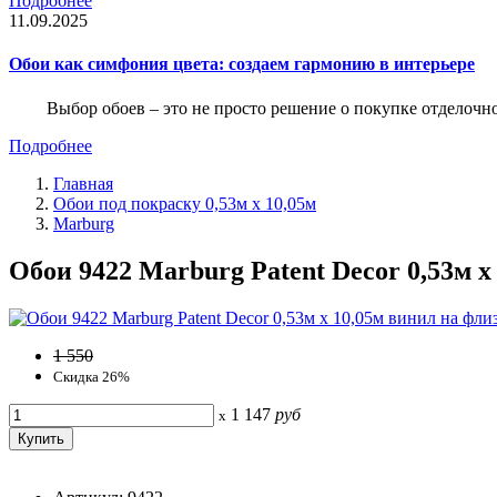
Подробнее
11.09.2025
Обои как симфония цвета: создаем гармонию в интерьере
Выбор обоев – это не просто решение о покупке отделочн
Подробнее
Главная
Обои под покраску 0,53м x 10,05м
Marburg
Обои 9422 Marburg Patent Decor 0,53м x
1 550
Скидка 26%
1 147
руб
x