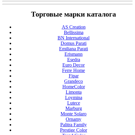
Торговые марки каталога
AS Creation
Bellissima
BN International
Domus Parati
Emiliana Parati
Erismann
Esedra
Euro Decor
Ferre Home
Fipar
Grandeco
HomeColor
Limonta
Loymina
Lutece
Marburg
Monte Solaro
Ornamy
Palitra Family
Prestige Color