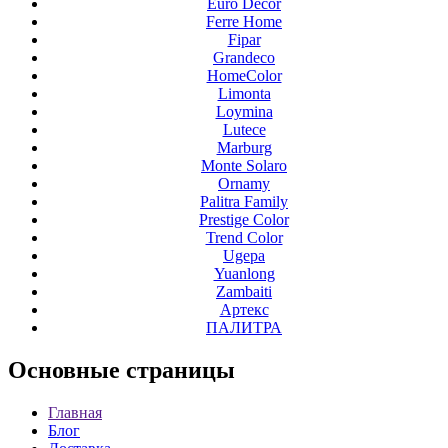
Euro Decor
Ferre Home
Fipar
Grandeco
HomeColor
Limonta
Loymina
Lutece
Marburg
Monte Solaro
Ornamy
Palitra Family
Prestige Color
Trend Color
Ugepa
Yuanlong
Zambaiti
Артекс
ПАЛИТРА
Основные
страницы
Главная
Блог