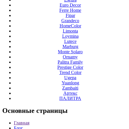
Euro Decor
Ferre Home
Fipar
Grandeco
HomeColor
Limonta
Loymina
Lutece
Marburg
Monte Solaro
Ornamy
Palitra Family
Prestige Color
Trend Color
Ugepa
Yuanlong
Zambaiti
Артекс
ПАЛИТРА
Основные
страницы
Главная
Блог