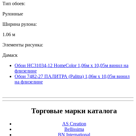
Тип обоев:
Рулонные
Ширина рулона:
1.06 м
Элементы рисунка:
Дамаск
Обои HC31034-12 HomeColor 1,06м х 10,05м винил на
флизелине
Обои 7482-27 ПАЛИТРА (Palitra) 1,06м х 10,05м винил
на флизелине
Торговые марки каталога
AS Creation
Bellissima
BN International