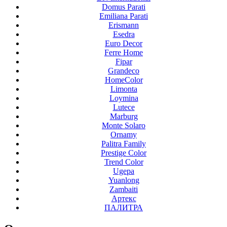
Domus Parati
Emiliana Parati
Erismann
Esedra
Euro Decor
Ferre Home
Fipar
Grandeco
HomeColor
Limonta
Loymina
Lutece
Marburg
Monte Solaro
Ornamy
Palitra Family
Prestige Color
Trend Color
Ugepa
Yuanlong
Zambaiti
Артекс
ПАЛИТРА