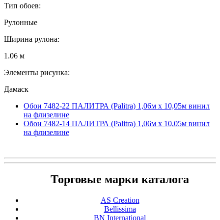
Тип обоев:
Рулонные
Ширина рулона:
1.06 м
Элементы рисунка:
Дамаск
Обои 7482-22 ПАЛИТРА (Palitra) 1,06м х 10,05м винил
на флизелине
Обои 7482-14 ПАЛИТРА (Palitra) 1,06м х 10,05м винил
на флизелине
Торговые марки каталога
AS Creation
Bellissima
BN International