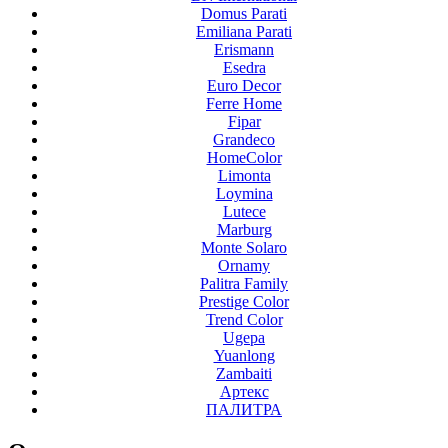
Domus Parati
Emiliana Parati
Erismann
Esedra
Euro Decor
Ferre Home
Fipar
Grandeco
HomeColor
Limonta
Loymina
Lutece
Marburg
Monte Solaro
Ornamy
Palitra Family
Prestige Color
Trend Color
Ugepa
Yuanlong
Zambaiti
Артекс
ПАЛИТРА