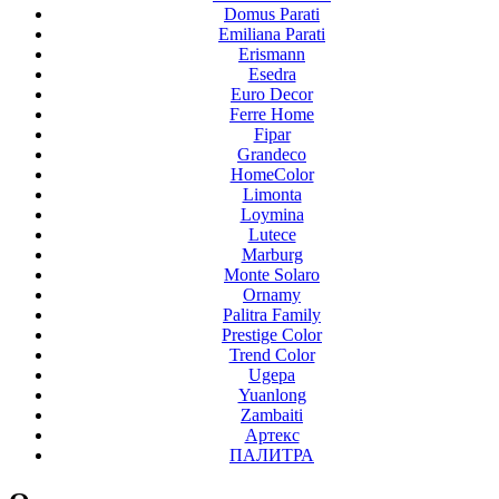
Domus Parati
Emiliana Parati
Erismann
Esedra
Euro Decor
Ferre Home
Fipar
Grandeco
HomeColor
Limonta
Loymina
Lutece
Marburg
Monte Solaro
Ornamy
Palitra Family
Prestige Color
Trend Color
Ugepa
Yuanlong
Zambaiti
Артекс
ПАЛИТРА