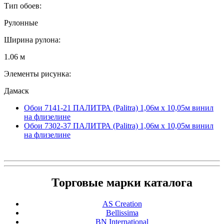
Тип обоев:
Рулонные
Ширина рулона:
1.06 м
Элементы рисунка:
Дамаск
Обои 7141-21 ПАЛИТРА (Palitra) 1,06м х 10,05м винил
на флизелине
Обои 7302-37 ПАЛИТРА (Palitra) 1,06м х 10,05м винил
на флизелине
Торговые марки каталога
AS Creation
Bellissima
BN International