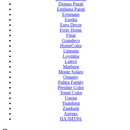
Domus Parati
Emiliana Parati
Erismann
Esedra
Euro Decor
Ferre Home
Fipar
Grandeco
HomeColor
Limonta
Loymina
Lutece
Marburg
Monte Solaro
Ornamy
Palitra Family
Prestige Color
Trend Color
Ugepa
Yuanlong
Zambaiti
Артекс
ПАЛИТРА