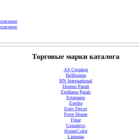
лизелине
лизелине
Торговые марки каталога
AS Creation
Bellissima
BN International
Domus Parati
Emiliana Parati
Erismann
Esedra
Euro Decor
Ferre Home
Fipar
Grandeco
HomeColor
Limonta